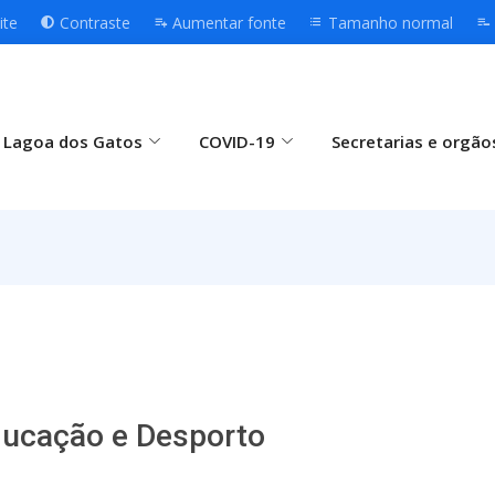
ite
Contraste
Aumentar fonte
Tamanho normal
 Lagoa dos Gatos
COVID-19
Secretarias e orgão
ducação e Desporto