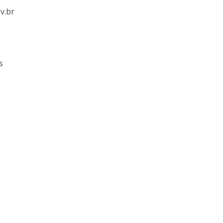
v.br
s