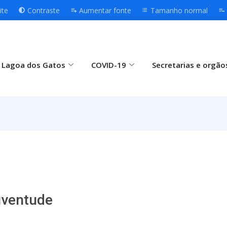
ite
Contraste
Aumentar fonte
Tamanho normal
 Lagoa dos Gatos
COVID-19
Secretarias e orgão
uventude