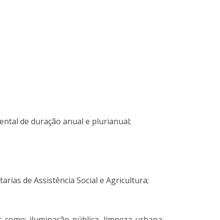
ntal de duração anual e plurianual;
rias de Assistência Social e Agricultura;
 como: iluminação pública, limpeza urbana,