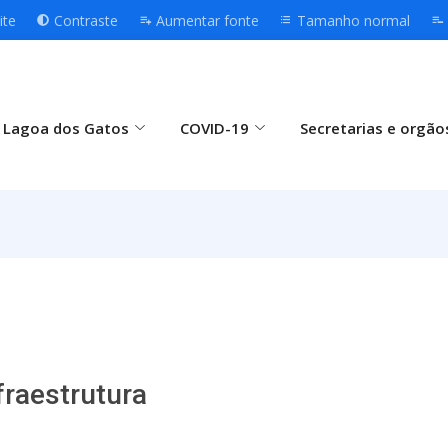
ite
Contraste
Aumentar fonte
Tamanho normal
 Lagoa dos Gatos
COVID-19
Secretarias e orgão
fraestrutura