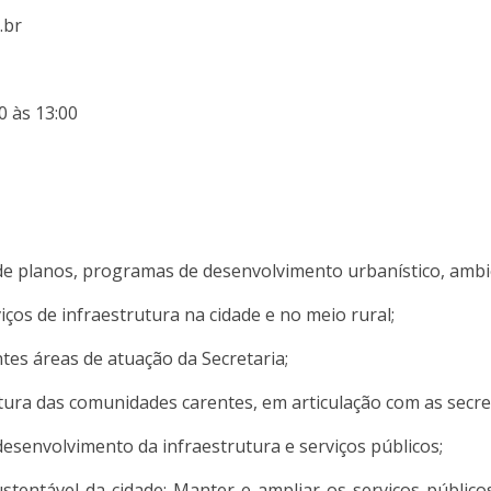
.br
0 às 13:00
de planos, programas de desenvolvimento urbanístico, ambie
ços de infraestrutura na cidade e no meio rural;
entes áreas de atuação da Secretaria;
ura das comunidades carentes, em articulação com as secreta
desenvolvimento da infraestrutura e serviços públicos;
tentável da cidade; Manter e ampliar os serviços públicos