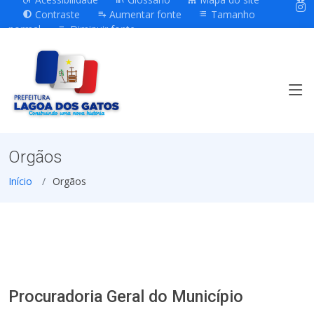
Contraste
Aumentar fonte
Tamanho
normal
Diminuir fonte
Orgãos
Início
Orgãos
Procuradoria Geral do Município