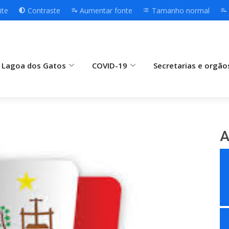
ite
Contraste
Aumentar fonte
Tamanho normal
 Lagoa dos Gatos
COVID-19
Secretarias e orgão
A