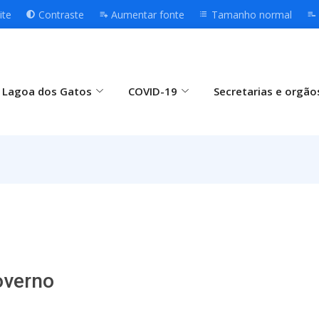
ite
Contraste
Aumentar fonte
Tamanho normal
 Lagoa dos Gatos
COVID-19
Secretarias e orgão
overno