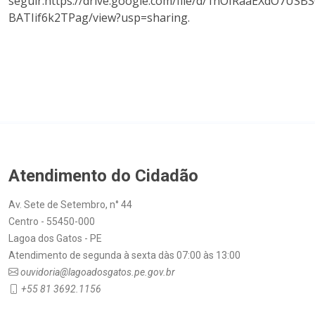
seguir:https://drive.google.com/file/d/1nOIRaaEXdO7USB
BATIif6k2TPag/view?usp=sharing.
Atendimento do Cidadão
Av. Sete de Setembro, n° 44
Centro - 55450-000
Lagoa dos Gatos - PE
Atendimento de segunda à sexta dàs 07:00 às 13:00
ouvidoria@lagoadosgatos.pe.gov.br
+55 81 3692.1156